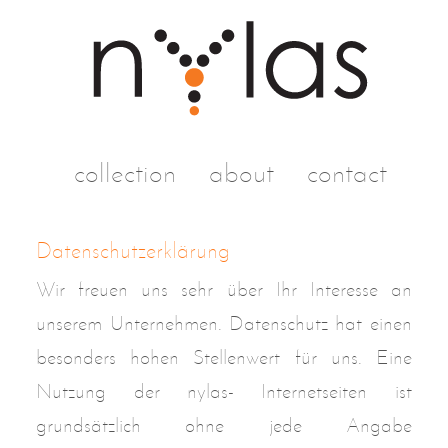
Navigation
überspringen
collection
about
contact
Datenschutzerklärung
Wir freuen uns sehr über Ihr Interesse an
unserem Unternehmen. Datenschutz hat einen
besonders hohen Stellenwert für uns. Eine
Nutzung der nylas- Internetseiten ist
grundsätzlich ohne jede Angabe